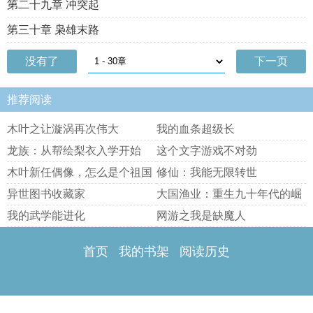
第二十九章 冲突起
第三十章 枭雄末路
没有了
下一页
推荐阅读
木叶之让漩涡再次伟大
我的血条超级长
龙族：从帮绘梨衣入学开始
这个文字游戏不对劲
木叶新任偶像，怎么是个祖国
修仙：我能无限转世
人？
异世图书收藏家
大国渔业：重生九十年代的崛
起
我的武学能进化
网游之我是缺魔人
首页
我的书架
阅读历史